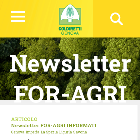
Newsletter
FOR-AGRI
INFORMAT
ARTICOLO
Newsletter FOR-AGRI INFORMATI
Genova
Imperia
La Spezia
Liguria
Savona