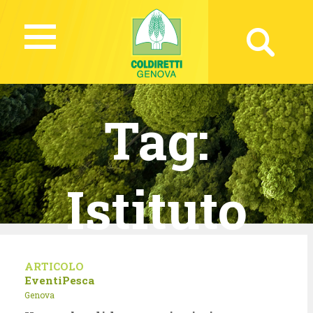
Tag:
Istituto
Giannina
ARTICOLO
Eventi
Pesca
Genova