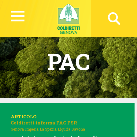
PAC
ARTICOLO
Coldiretti informa
PAC
PSR
Genova
Imperia
La Spezia
Liguria
Savona