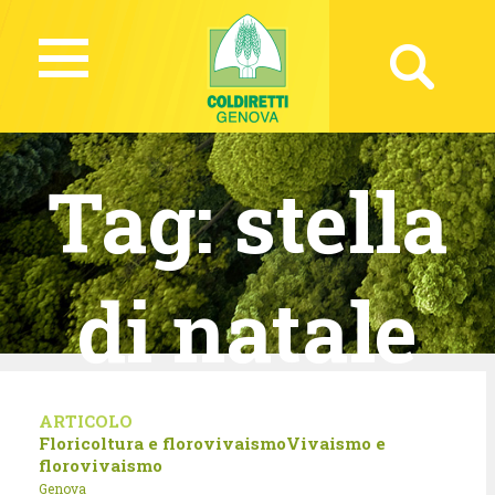
Tag:
stella
di natale
ARTICOLO
Floricoltura e florovivaismo
Vivaismo e
florovivaismo
Genova