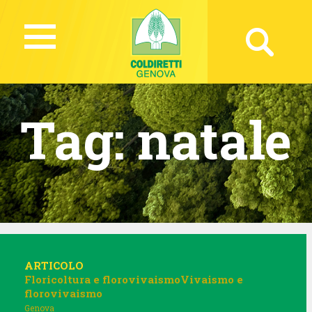
Tag:
natale
ARTICOLO
Floricoltura e florovivaismo
Vivaismo e
florovivaismo
Genova