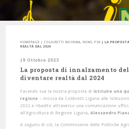
HOMEPAGE
|
COLDIRETTI INFORMA
,
NEWS
,
PSR
| LA PROPOST
REALTÀ DAL 2024
19 Ottobre 2023
La proposta di innalzamento del
diventare realtà dal 2024
Facendo sua la nostra proposta di
istituire una 
regione
– mossa da Coldiretti Liguria alle Istituzioni 
2022 e ribadito attraverso una comunicazione uffici
all'Agricoltura di Regione Liguria,
Alessandro Pian
A seguito di ciò, la Commissione delle Politiche Agri