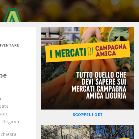
DIVENTARE
be
a
state
sore
SCOPRILI QUI
o-Regioni.
ichiesta